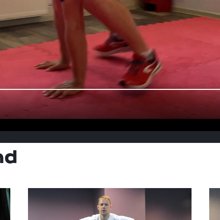
 мин
nd