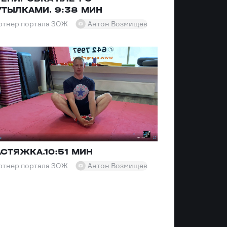
УТЫЛКАМИ. 9:38 МИН
ртнер портала ЗОЖ
Антон Возмищев
АСТЯЖКА.10:51 МИН
ртнер портала ЗОЖ
Антон Возмищев