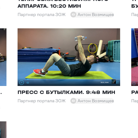
АППАРАТА. 10:20 МИН
Б
в
Партнер портала ЗОЖ
Антон Возмищев
Па
.
ПРЕСС С БУТЫЛКАМИ. 9:48 МИН
Р
Партнер портала ЗОЖ
Антон Возмищев
Па
в