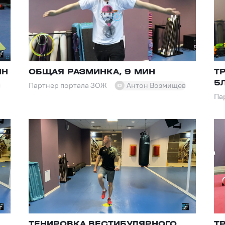
ИН
ОБЩАЯ РАЗМИНКА, 9 МИН
Т
5Л
в
Партнер портала ЗОЖ
Антон Возмищев
Па
ТЕНИРОВКА ВЕСТИБУЛЯРНОГО
Т